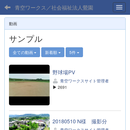
青空ワークス／社会福祉法人鶯園
Toggl
動画
サンプル
全ての動画
新着順
5件
野球場PV
青空ワークスサイト管理者
2691
20180510 N様 撮影分
青空ワークスサイト管理者