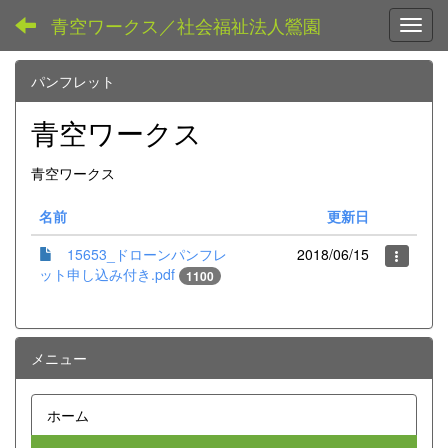
青空ワークス／社会福祉法人鶯園
Toggl
パンフレット
青空ワークス
青空ワークス
名前
更新日
15653_ドローンパンフレ
2018/06/15
ット申し込み付き.pdf
1100
メニュー
ホーム